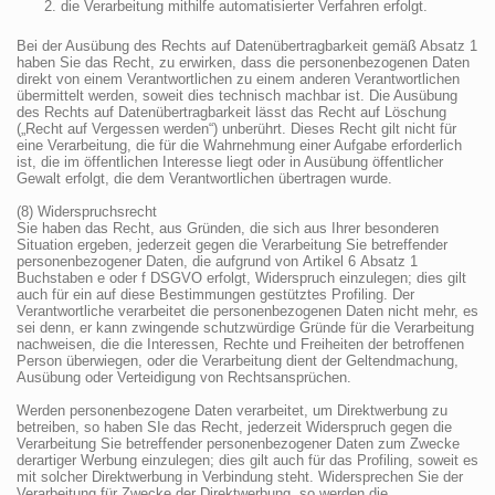
die Verarbeitung mithilfe automatisierter Verfahren erfolgt.
Bei der Ausübung des Rechts auf Datenübertragbarkeit gemäß Absatz 1
haben Sie das Recht, zu erwirken, dass die personenbezogenen Daten
direkt von einem Verantwortlichen zu einem anderen Verantwortlichen
übermittelt werden, soweit dies technisch machbar ist. Die Ausübung
des Rechts auf Datenübertragbarkeit lässt das Recht auf Löschung
(„Recht auf Vergessen werden“) unberührt. Dieses Recht gilt nicht für
eine Verarbeitung, die für die Wahrnehmung einer Aufgabe erforderlich
ist, die im öffentlichen Interesse liegt oder in Ausübung öffentlicher
Gewalt erfolgt, die dem Verantwortlichen übertragen wurde.
(8) Widerspruchsrecht
Sie haben das Recht, aus Gründen, die sich aus Ihrer besonderen
Situation ergeben, jederzeit gegen die Verarbeitung Sie betreffender
personenbezogener Daten, die aufgrund von Artikel 6 Absatz 1
Buchstaben e oder f DSGVO erfolgt, Widerspruch einzulegen; dies gilt
auch für ein auf diese Bestimmungen gestütztes Profiling. Der
Verantwortliche verarbeitet die personenbezogenen Daten nicht mehr, es
sei denn, er kann zwingende schutzwürdige Gründe für die Verarbeitung
nachweisen, die die Interessen, Rechte und Freiheiten der betroffenen
Person überwiegen, oder die Verarbeitung dient der Geltendmachung,
Ausübung oder Verteidigung von Rechtsansprüchen.
Werden personenbezogene Daten verarbeitet, um Direktwerbung zu
betreiben, so haben SIe das Recht, jederzeit Widerspruch gegen die
Verarbeitung Sie betreffender personenbezogener Daten zum Zwecke
derartiger Werbung einzulegen; dies gilt auch für das Profiling, soweit es
mit solcher Direktwerbung in Verbindung steht. Widersprechen Sie der
Verarbeitung für Zwecke der Direktwerbung, so werden die