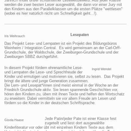
Jährlich findet unser schulinterner Lesewettbewerb. Aus jeder Klasse
werden die zwei besten Leser ausgewählt, die dann vor einer Jury mit
den Kindern aus den Parallelklassen um die ersten Plätze "wettlesen"
(wobei es hier natürlich nicht um Schnelligkeit geht...!).
Lesepaten
Iris Weihrauch
Das Projekt Lese- und Lernpaten ist ein Projekt des Bildungsbüros
Weinheim / Integration Central. Es wird gemeinsam an der Carl-Orff-
Grundschule, der Waldschule, der Zweiburgen-Grundschule und der
Zweiburgen SBBZ durchgeführt.
In diesem Projekt fördern ehrenamtliche Lese-
Ingrid Wendel
und Lernpaten die Lese- und Sprechfreude der
Kinder und ermutigen und motivieren sie, selbst zu lesen. Das Projekt
bringt die ältere und junge Generation zusammen.
Die Lern- und Lesepat*innen sind meist einmal in der Woche an der
Friedrich Grundschule aktiv. Sie lesen spannende Geschichten vor,
hören den Kindern zu, üben mit ihnen Texte und helfen den Wortschatz
zu erweitern. Dabei vermitteln sie vor allem Freude am Lesen und
fördern so die Kinder in der deutschen Schriftsprache
.
Jede Patin/jeder Pate ist einer Klasse fest
Gisela Haase
zugeteilt und liest dort ausgewählte
Kinderliteratur vor oder übt mit einzelnen Kindern Texte aus dem