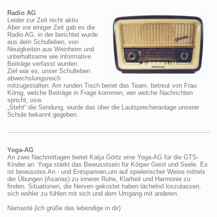
Radio AG
Leider zur Zeit nicht aktiv.
Aber vor einiger Zeit gab es die
Radio AG, in der berichtet wurde
aus dem Schulleben, von
Neuigkeiten aus Weinheim und
unterhaltsame wie informative
Beiträge verfasst wurden.
Ziel war es, unser Schulleben
abwechslungsreich
mitzugestalten. Am runden Tisch beriet das Team, betreut von Frau
König, welche Beiträge in Frage kommen, wer welche Nachrichten
spricht, usw.
„Steht“ die Sendung, wurde das über die Lautsprecheranlage unserer
Schule bekannt gegeben.
Yoga-AG
An zwei Nachmittagen bietet Katja Görtz eine Yoga-AG für die GTS-
Kinder an. Yoga stärkt das Bewusstsein für Körper Geist und Seele. Es
ist bewusstes An - und Entspannen,um auf spielerischer Weise mittels
der Übungen (Asanas) zu innerer Ruhe, Klarheit und Harmonie zu
finden. Situationen, die Nerven gekostet haben lächelnd loszulassen,
sich wohler zu fühlen mit sich und dem Umgang mit anderen.
Namasté (ich grüße das lebendige in dir)